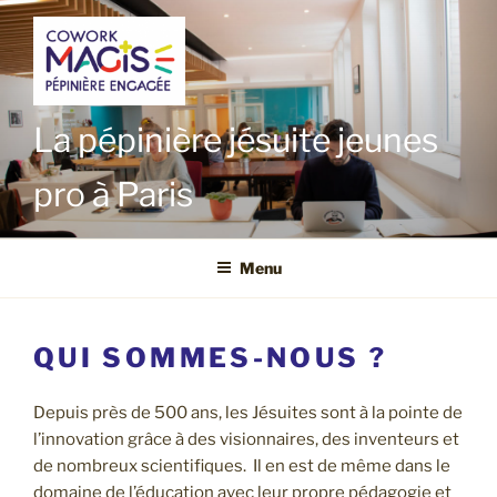
Aller
au
contenu
principal
La pépinière jésuite jeunes
pro à Paris
Menu
QUI SOMMES-NOUS ?
Depuis près de 500 ans, les Jésuites sont à la pointe de
l’innovation grâce à des visionnaires, des inventeurs et
de nombreux scientifiques. Il en est de même dans le
domaine de l’éducation avec leur propre pédagogie et