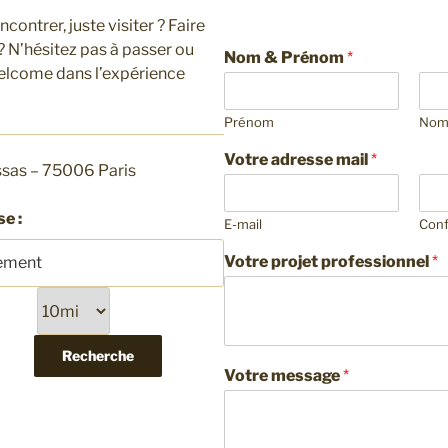
contrer, juste visiter ? Faire
? N’hésitez pas à passer ou
Nom & Prénom
*
lcome dans l’expérience
Prénom
No
Votre adresse mail
*
Assas – 75006 Paris
e :
E-mail
Conf
Votre projet professionnel
*
Votre message
*