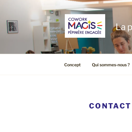
Aller
au
contenu
principal
La p
Concept
Qui sommes-nous ?
CONTACT