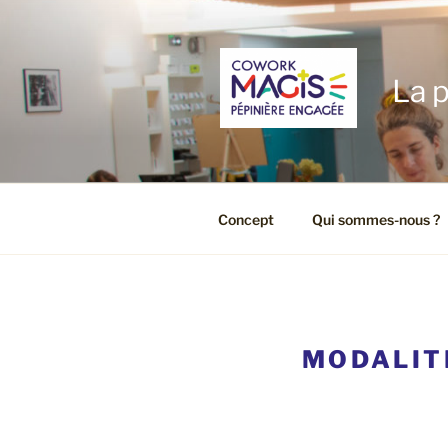
Aller
au
contenu
principal
La p
Concept
Qui sommes-nous ?
MODALIT