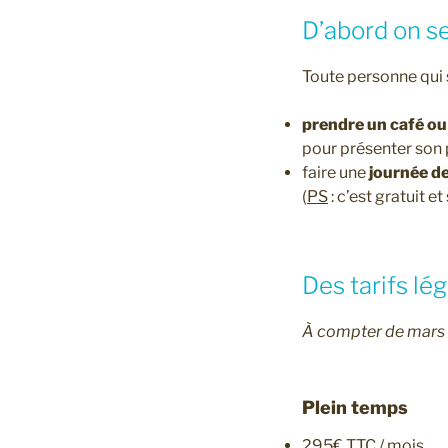
D’abord on s
Toute personne qui 
prendre un café ou
pour présenter son 
faire une
journée d
(
PS
: c’est gratuit 
Des tarifs lé
À compter de mars
Plein temps
295€ TTC / mois