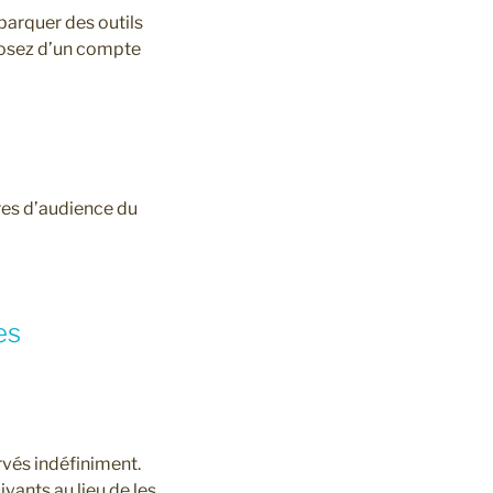
barquer des outils
sposez d’un compte
ures d’audience du
es
vés indéfiniment.
ants au lieu de les