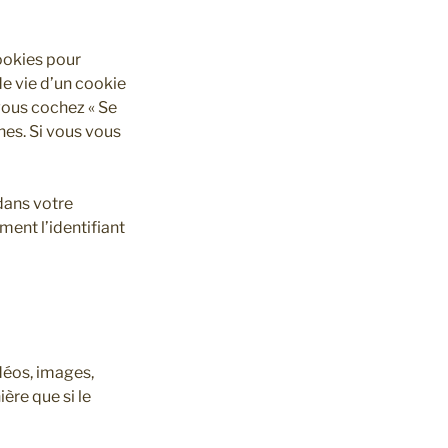
ookies pour
e vie d’un cookie
 vous cochez « Se
es. Si vous vous
dans votre
ent l’identifiant
déos, images,
ère que si le