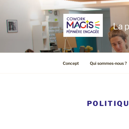
Aller
au
contenu
principal
La p
Concept
Qui sommes-nous ?
POLITIQU