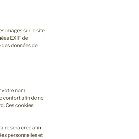
es images sur le site
nées EXIF de
re des données de
r votre nom,
 confort afin de ne
rd. Ces cookies
ire sera créé afin
ées personnelles et